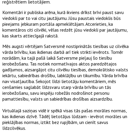
reģistrētiem lietotājiem.
Komentāri ir publiska arēna, kurā ikviens drīkst brīvi paust savu
viedokli par to vai citu jautājumu. Jūsu paustais viedoklis būs
pieejams jebkuram portāla apmeklētājam. Atcerieties, ka
komentāros citi cilvēki, vēlas redzēt jūsu viedokli par jautājumu,
kas skarts attiecīgajā rakstā.
Mēs augsti vērtējam Satversmē nostiprinātās tiesības uz cilvēka
vārda brīvību, kas ikdienas darbā arī tiek strikti ievērots. Tomēr
norādām, ka tajā pašā laikā Satversme pieļauj šo tiesību
ierobežošanu. Tas notiek normatīvajos aktos paredzētajos
gadījumos, aizsargājot citu cilvēku tiesības, demokrātisko valsts
iekārtu, sabiedrības drošību, labklājību un tikumību. Vārda brīvība
nav visatļautība. Sekojot līdzi lietotāju komentāriem, mēs
cenšamies saglabāt līdzsvaru starp vārda brīvību un tās
ierobežošanu, savu iespēju robežās nodrošinot personu
pamattiesību, valsts un sabiedrības drošības aizsardzību.
Virtuālajā saziņas vidē ir spēkā visas tās pašas morāles normas,
kas ikdienas dzīvē. Tādēļ lietotājus lūdzam - ievērot morāles un
pieklājības normas, iztikt bez rupjībām, un cienīt savus
līdzcilvēkus.