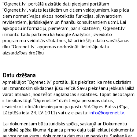
“Ogrenet.lv” portālā uzkrātie dati pieejami portālam
“Ogrenet.lv”, valsts iestādēm un citiem veidojumiem, kas pilda
tiem normatīvajos aktos noteiktās funkcijas, pilnvarotiem
revidentiem, juridiskajiem un finanšu konsultantiem utml. Lai
apkopotu informāciju, piemēram, par sīkdatnēm, “Ogrenet.lv”
izmanto tādu partneru kā Google Analytics, izveidoto
programmu veidotās sīkdatnes, kā arī iekšējo datu savākšanas
rīku. “Ogrenet.lv” apņemas nodrošināt lietotāju datu
aizsardzības drošību.
Datu dzēšana
Apmeklējot “Ogrenet.lv” portālu, jūs piekrītat, ka mēs uzkrāsim
un izmantosim sīkdatnes jūsu ierīcē. Savu piekrišanu jebkurā laikā
varat atsaukt, nodzēšot saglabātās sīkdatnes. Tāpat lietotājam
ir tiesības lūgt “Ogrenet.lv” dzēst viņa personas datus,
iesniedzot oficiālu iesniegumu pa pastu SIA Ogres Balss (Rīga,
Lāčplēša iela 24, LV-1011) vai uz e-pastu:
info@ogrenet.lv
.
Lai dokumentam būtu juridisks spēks, saskaņā ar Dokumentu
juridiskā spēka likuma 4.panta pirmo daļu tajā iekļauj dokumenta
autora nosaukumu, dokumenta datumu un parakstu. Saskaņā ar