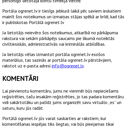
personīgo lietotāja kontu tīmekļa vietnē.
Portāla ogrenet.lv ir tiesīgs jebkurā laikā pēc saviem ieskatiem
mainīt šos noteikumus un izmaiņas stājas spēkā ar brīdi, kad tās
ir publiskotas Portālā ogrenet.lv
Ja lietotājs neievēro šos noteikumus, atkarībā no pārkāpuma
rakstura vai sekām pārkāpējs saucams pie likumā noteiktās
civiltiesiskās, administratīvās vai kriminālās atbildības.
Ja lietotājs vēlas izmantot portāla ogrenet.lv esošos
materiālus, tas sazinās ar portāla ogrenet.lv pārstāvjiem,
rakstot uz e-pasta adresi
info@ogrenet.lv
.
KOMENTĀRI
Lai pievienotu komentāru, jums ne vienmēr būs nepieciešams
reģistrēties, taču iesakām reģistrēties, jo tas padara komentāru
vidi sakārtotāku un palīdz jums organizēt savu virtuālo „es” un
saturu, kuru jūs radāt.
Portālā ogrenet.lv jūs varat saskarties ar rakstiem, kur
komentēšanas iespējas tiks liegtas, vai būs pieejamas tikai