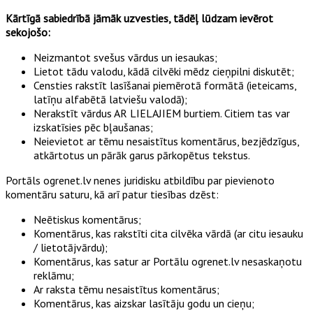
Kārtīgā sabiedrībā jāmāk uzvesties, tādēļ lūdzam ievērot
sekojošo:
Neizmantot svešus vārdus un iesaukas;
Lietot tādu valodu, kādā cilvēki mēdz cieņpilni diskutēt;
Censties rakstīt lasīšanai piemērotā formātā (ieteicams,
latīņu alfabētā latviešu valodā);
Nerakstīt vārdus AR LIELAJIEM burtiem. Citiem tas var
izskatīsies pēc bļaušanas;
Neievietot ar tēmu nesaistītus komentārus, bezjēdzīgus,
atkārtotus un pārāk garus pārkopētus tekstus.
Portāls ogrenet.lv nenes juridisku atbildību par pievienoto
komentāru saturu, kā arī patur tiesības dzēst:
Neētiskus komentārus;
Komentārus, kas rakstīti cita cilvēka vārdā (ar citu iesauku
/ lietotājvārdu);
Komentārus, kas satur ar Portālu ogrenet.lv nesaskaņotu
reklāmu;
Ar raksta tēmu nesaistītus komentārus;
Komentārus, kas aizskar lasītāju godu un cieņu;