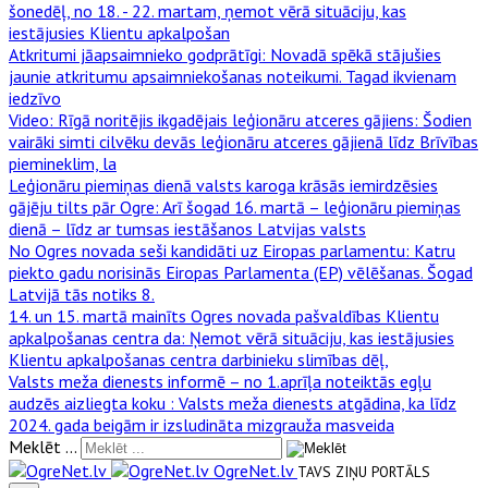
šonedēļ, no 18. - 22. martam, ņemot vērā situāciju, kas
iestājusies Klientu apkalpošan
Atkritumi jāapsaimnieko godprātīgi
: Novadā spēkā stājušies
jaunie atkritumu apsaimniekošanas noteikumi. Tagad ikvienam
iedzīvo
Video: Rīgā noritējis ikgadējais leģionāru atceres gājiens
: Šodien
vairāki simti cilvēku devās leģionāru atceres gājienā līdz Brīvības
piemineklim, la
Leģionāru piemiņas dienā valsts karoga krāsās iemirdzēsies
gājēju tilts pār Ogre
: Arī šogad 16. martā – leģionāru piemiņas
dienā – līdz ar tumsas iestāšanos Latvijas valsts
No Ogres novada seši kandidāti uz Eiropas parlamentu
: Katru
piekto gadu norisinās Eiropas Parlamenta (EP) vēlēšanas. Šogad
Latvijā tās notiks 8.
14. un 15. martā mainīts Ogres novada pašvaldības Klientu
apkalpošanas centra da
: Ņemot vērā situāciju, kas iestājusies
Klientu apkalpošanas centra darbinieku slimības dēļ,
Valsts meža dienests informē – no 1.aprīļa noteiktās egļu
audzēs aizliegta koku
: Valsts meža dienests atgādina, ka līdz
2024. gada beigām ir izsludināta mizgrauža masveida
Meklēt ...
OgreNet.lv
TAVS ZIŅU PORTĀLS