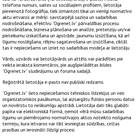
telefona numurs, saites uz sociālajiem profiliem, lietotāja
pievienotā fotogrāfija, tiek izmantoti tikai un vienīgi normatīvo
aktu ietvaros ar mērķi: savstarpējā saziņa un sadarbības
nodrošināšana, efektīvu “Ogrenet.lv” pārvaldības procesu
nodrošināšana, biznesa plānošana un analīze, pretenziju un/vai
pieteikumu izskatīšana un apstrāde, jaunumu izsūtīšana, kā arī
līgumu noslēgšana, rēķinu sagatavošana un izsūtīšana, ciktāl
tas ir nepieciešams un izriet no sadarbības modeļa ar lietotāju.
Vārds, uzvārds vai lietotājvārds un attēls var parādīties pie
veikta ieraksta komentāros, pie augšpielādētas bildes
“Ogrenet.lv” sludinājumu un foruma sadaļā.
Reģistrētā lietotāja e-pasts nav publiski redzams.
“Ogrenet.lv” lieto nepieciešamos tehniskos līdzekļus un veic
organizatoriskos pasākumus, lai aizsargātu fizisko personu datus
un novērstu to nelikumīgu apstrādi. Lietotāja dati tiks glabāti
papīra vai elektroniskā formā, ņemot vērā mūsu sadarbības
ilgumu un piemērojamo normatīvajos aktos noteikto noilguma
termiņu, kura ietvaros var tikt iesniegtas sūdzības, celtas
prasības un ierosināti līdzīgi procesi.