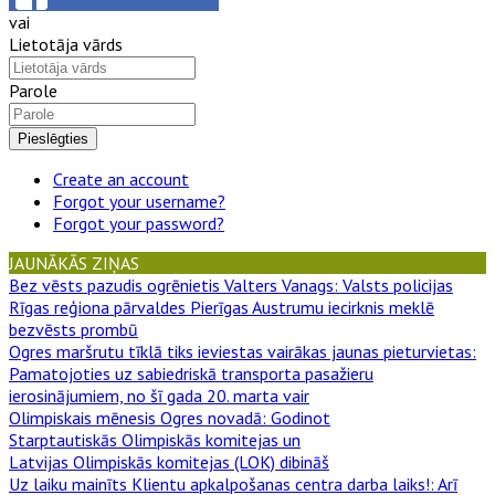
vai
Lietotāja vārds
Parole
Pieslēgties
Create an account
Forgot your username?
Forgot your password?
JAUNĀKĀS ZIŅAS
Bez vēsts pazudis ogrēnietis Valters Vanags
: Valsts policijas
Rīgas reģiona pārvaldes Pierīgas Austrumu iecirknis meklē
bezvēsts prombū
Ogres maršrutu tīklā tiks ieviestas vairākas jaunas pieturvietas
:
Pamatojoties uz sabiedriskā transporta pasažieru
ierosinājumiem, no šī gada 20. marta vair
Olimpiskais mēnesis Ogres novadā
: Godinot
Starptautiskās Olimpiskās komitejas un
Latvijas Olimpiskās komitejas (LOK) dibināš
Uz laiku mainīts Klientu apkalpošanas centra darba laiks!
: Arī