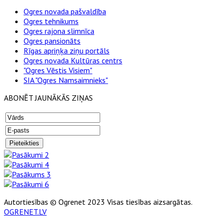
Ogres novada pašvaldība
Ogres tehnikums
Ogres rajona slimnīca
Ogres pansionāts
Rīgas apriņķa ziņu portāls
Ogres novada Kultūras centrs
"Ogres Vēstis Visiem"
SIA "Ogres Namsaimnieks"
ABONĒT JAUNĀKĀS ZIŅAS
Autortiesības © Ogrenet 2023 Visas tiesības aizsargātas.
OGRENET.LV