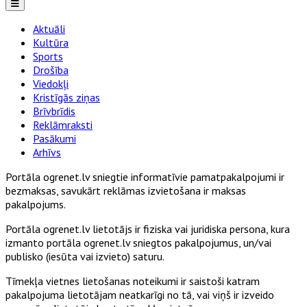
Aktuāli
Kultūra
Sports
Drošība
Viedokļi
Kristīgās ziņas
Brīvbrīdis
Reklāmraksti
Pasākumi
Arhīvs
Portāla ogrenet.lv sniegtie informatīvie pamatpakalpojumi ir
bezmaksas, savukārt reklāmas izvietošana ir maksas
pakalpojums.
Portāla ogrenet.lv lietotājs ir fiziska vai juridiska persona, kura
izmanto portāla ogrenet.lv sniegtos pakalpojumus, un/vai
publisko (iesūta vai izvieto) saturu.
Tīmekļa vietnes lietošanas noteikumi ir saistoši katram
pakalpojuma lietotājam neatkarīgi no tā, vai viņš ir izveido