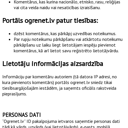
Komentārus, kas kurina nacionālo, etnisko, rasu, reliģijas
vai cita veida naidu vai nesaticības izraisīšanu.
Portāls ogrenet.lv patur tiesības:
dzēst komentārus, kas pārkāpj uzvedības noteikumus.
Par rupju noteikumu pārkāpšanu vai atkārtotu noteikumu
pārkāpšanu uz laiku liegt lietotājam iespēju pievienot
komentārus, kā arī lietot savu reģistrēto lietotājvārdu.
Lietotāju informācijas aizsardzība
Informāciju par komentāru autoriem (tā datora IP adresi, no
kura pievienots komentārs) portāls ogrenet.lv sniedz tikai
tiesībsargājošajām iestādēm, ja saņemts oficiāls rakstveida
pieprasījums.
PERSONAS DATI
“Ogrenet.lv” ID pakalpojuma ietvaros saņemtie personas dati
tādi kā vārds, uzvārds (vai lietotājvārds), e-pasts, mobilā