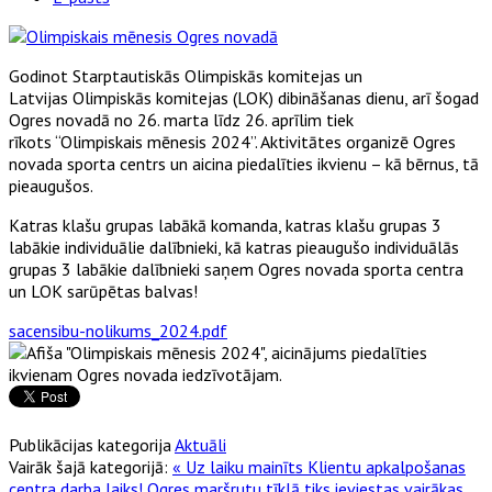
Godinot Starptautiskās Olimpiskās komitejas un
Latvijas Olimpiskās komitejas (LOK) dibināšanas dienu, arī šogad
Ogres novadā no 26. marta līdz 26. aprīlim tiek
rīkots “Olimpiskais mēnesis 2024”. Aktivitātes organizē Ogres
novada sporta centrs un aicina piedalīties ikvienu – kā bērnus, tā
pieaugušos.
Katras klašu grupas labākā komanda, katras klašu grupas 3
labākie individuālie dalībnieki, kā katras pieaugušo individuālās
grupas 3 labākie dalībnieki saņem Ogres novada sporta centra
un LOK sarūpētas balvas!
sacensibu-nolikums_2024.pdf
Publikācijas kategorija
Aktuāli
Vairāk šajā kategorijā:
« Uz laiku mainīts Klientu apkalpošanas
centra darba laiks!
Ogres maršrutu tīklā tiks ieviestas vairākas