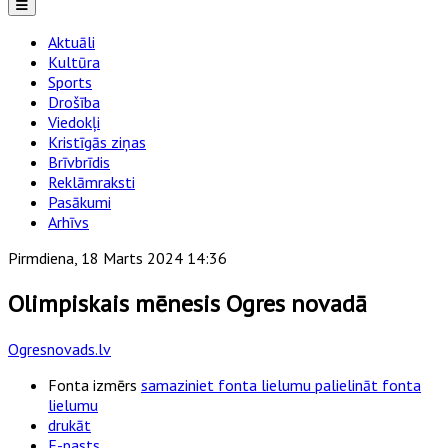
Aktuāli
Kultūra
Sports
Drošība
Viedokļi
Kristīgās ziņas
Brīvbrīdis
Reklāmraksti
Pasākumi
Arhīvs
Pirmdiena, 18 Marts 2024 14:36
Olimpiskais mēnesis Ogres novadā
Ogresnovads.lv
Fonta izmērs
samaziniet fonta lielumu
palielināt fonta
lielumu
drukāt
E-pasts