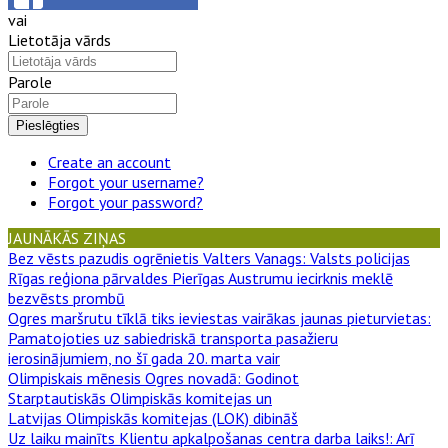
vai
Lietotāja vārds
Parole
Pieslēgties
Create an account
Forgot your username?
Forgot your password?
JAUNĀKĀS ZIŅAS
Bez vēsts pazudis ogrēnietis Valters Vanags
: Valsts policijas
Rīgas reģiona pārvaldes Pierīgas Austrumu iecirknis meklē
bezvēsts prombū
Ogres maršrutu tīklā tiks ieviestas vairākas jaunas pieturvietas
:
Pamatojoties uz sabiedriskā transporta pasažieru
ierosinājumiem, no šī gada 20. marta vair
Olimpiskais mēnesis Ogres novadā
: Godinot
Starptautiskās Olimpiskās komitejas un
Latvijas Olimpiskās komitejas (LOK) dibināš
Uz laiku mainīts Klientu apkalpošanas centra darba laiks!
: Arī