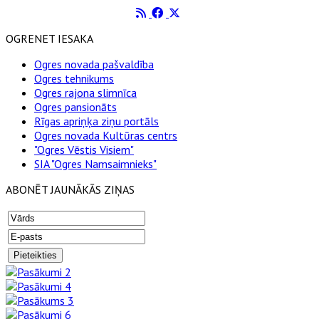
OGRENET IESAKA
Ogres novada pašvaldība
Ogres tehnikums
Ogres rajona slimnīca
Ogres pansionāts
Rīgas apriņķa ziņu portāls
Ogres novada Kultūras centrs
"Ogres Vēstis Visiem"
SIA "Ogres Namsaimnieks"
ABONĒT JAUNĀKĀS ZIŅAS