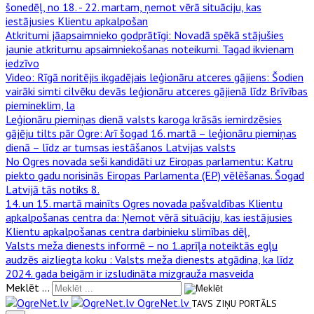
šonedēļ, no 18. - 22. martam, ņemot vērā situāciju, kas
iestājusies Klientu apkalpošan
Atkritumi jāapsaimnieko godprātīgi
: Novadā spēkā stājušies
jaunie atkritumu apsaimniekošanas noteikumi. Tagad ikvienam
iedzīvo
Video: Rīgā noritējis ikgadējais leģionāru atceres gājiens
: Šodien
vairāki simti cilvēku devās leģionāru atceres gājienā līdz Brīvības
piemineklim, la
Leģionāru piemiņas dienā valsts karoga krāsās iemirdzēsies
gājēju tilts pār Ogre
: Arī šogad 16. martā – leģionāru piemiņas
dienā – līdz ar tumsas iestāšanos Latvijas valsts
No Ogres novada seši kandidāti uz Eiropas parlamentu
: Katru
piekto gadu norisinās Eiropas Parlamenta (EP) vēlēšanas. Šogad
Latvijā tās notiks 8.
14. un 15. martā mainīts Ogres novada pašvaldības Klientu
apkalpošanas centra da
: Ņemot vērā situāciju, kas iestājusies
Klientu apkalpošanas centra darbinieku slimības dēļ,
Valsts meža dienests informē – no 1.aprīļa noteiktās egļu
audzēs aizliegta koku
: Valsts meža dienests atgādina, ka līdz
2024. gada beigām ir izsludināta mizgrauža masveida
Meklēt ...
OgreNet.lv
TAVS ZIŅU PORTĀLS