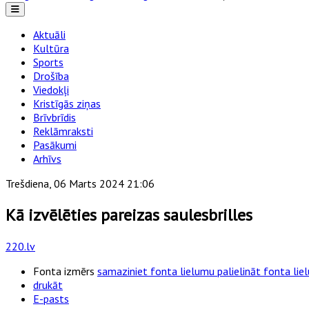
Aktuāli
Kultūra
Sports
Drošība
Viedokļi
Kristīgās ziņas
Brīvbrīdis
Reklāmraksti
Pasākumi
Arhīvs
Trešdiena, 06 Marts 2024 21:06
Kā izvēlēties pareizas saulesbrilles
220.lv
Fonta izmērs
samaziniet fonta lielumu
palielināt fonta li
drukāt
E-pasts