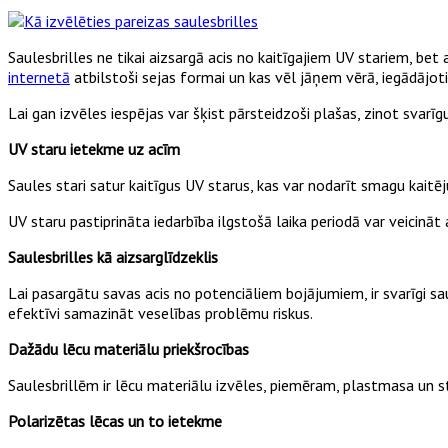
Saulesbrilles ne tikai aizsargā acis no kaitīgajiem UV stariem, bet 
internetā
atbilstoši sejas formai un kas vēl jāņem vērā, iegādājoti
Lai gan izvēles iespējas var šķist pārsteidzoši plašas, zinot svarīg
UV staru ietekme uz acīm
Saules stari satur kaitīgus UV starus, kas var nodarīt smagu kait
UV staru pastiprināta iedarbība ilgstošā laika periodā var veicināt
Saulesbrilles kā aizsarglīdzeklis
Lai pasargātu savas acis no potenciāliem bojājumiem, ir svarīgi saul
efektīvi samazināt veselības problēmu riskus.
Dažādu lēcu materiālu priekšrocības
Saulesbrillēm ir lēcu materiālu izvēles, piemēram, plastmasa un sti
Polarizētas lēcas un to ietekme