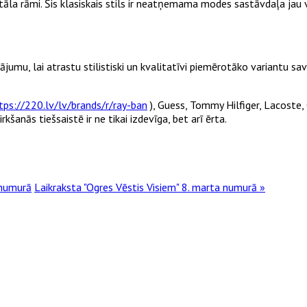
āla rāmi. Šis klasiskais stils ir neatņemama modes sastāvdaļa jau vair
ājumu, lai atrastu stilistiski un kvalitatīvi piemērotāko variantu sa
tps://220.lv/lv/brands/r/ray-ban
), Guess, Tommy Hilfiger, Lacoste, 
kšanās tiešsaistē ir ne tikai izdevīga, bet arī ērta.
 numurā
Laikraksta "Ogres Vēstis Visiem" 8. marta numurā »