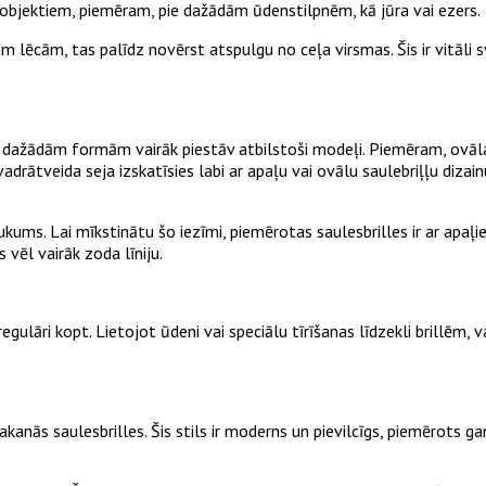
objektiem, piemēram, pie dažādām ūdenstilpnēm, kā jūra vai ezers.
tām lēcām, tas palīdz novērst atspulgu no ceļa virsmas. Šis ir vitāl
, jo dažādām formām vairāk piestāv atbilstoši modeļi. Piemēram, ovāl
rātveida seja izskatīsies labi ar apaļu vai ovālu saulebriļļu dizainu.
aukums. Lai mīkstinātu šo iezīmi, piemērotas saulesbrilles ir ar apaļ
 vēl vairāk zoda līniju.
s regulāri kopt. Lietojot ūdeni vai speciālu tīrīšanas līdzekli brill
akanās saulesbrilles. Šis stils ir moderns un pievilcīgs, piemērots ga