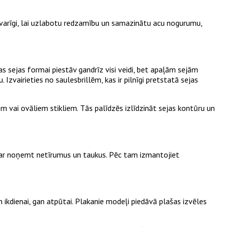
i svarīgi, lai uzlabotu redzamību un samazinātu acu nogurumu,
as sejas formai piestāv gandrīz visi veidi, bet apaļām sejām
 Izvairieties no saulesbrillēm, kas ir pilnīgi pretstatā sejas
iem vai ovāliem stikliem. Tās palīdzēs izlīdzināt sejas kontūru un
ēm, var noņemt netīrumus un taukus. Pēc tam izmantojiet
n ikdienai, gan atpūtai. Plakanie modeļi piedāvā plašas izvēles