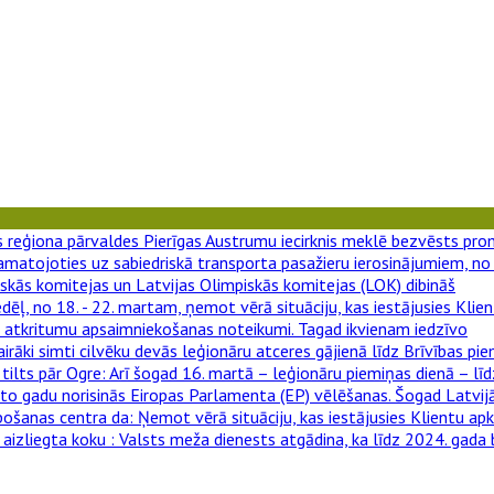
gas reģiona pārvaldes Pierīgas Austrumu iecirknis meklē bezvēsts pr
amatojoties uz sabiedriskā transporta pasažieru ierosinājumiem, no 
skās komitejas un Latvijas Olimpiskās komitejas (LOK) dibināš
edēļ, no 18. - 22. martam, ņemot vērā situāciju, kas iestājusies Kli
e atkritumu apsaimniekošanas noteikumi. Tagad ikvienam iedzīvo
airāki simti cilvēku devās leģionāru atceres gājienā līdz Brīvības pie
tilts pār Ogre
: Arī šogad 16. martā – leģionāru piemiņas dienā – lī
kto gadu norisinās Eiropas Parlamenta (EP) vēlēšanas. Šogad Latvijā
pošanas centra da
: Ņemot vērā situāciju, kas iestājusies Klientu ap
 aizliegta koku
: Valsts meža dienests atgādina, ka līdz 2024. gada