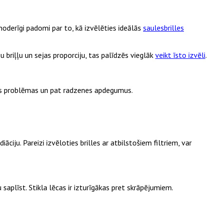
 noderīgi padomi par to, kā izvēlēties ideālās
saulesbrilles
u briļļu un sejas proporciju, tas palīdzēs vieglāk
veikt īsto izvēli
.
dzes problēmas un pat radzenes apdegumus.
ciju. Pareizi izvēloties brilles ar atbilstošiem filtriem, var
saplīst. Stikla lēcas ir izturīgākas pret skrāpējumiem.