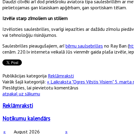
Daudzi cilvēki arī dod priekšroku aviatora tipa saulesbrillēm ar met
pielietojamas gan klasiskam apģērbam, gan sportiskam tēlam.
Izvēle starp zīmoliem un stiliem
Izvēloties saulesbrilles, svarīgi iepazīties ar dažādu zīmolu piedāv
vai tehnoloģiju risinājumos.
Saulesbrilles pieaugušajiem, arī
bērnu saulsebrilles
no Ray Ban (
ht
cenām. 220.lv interneta veikalā Jūs vienmēr gaida plaša izvēle, iepir
Publikācijas kategorija
Reklāmraksti
Vairāk šajā kategorijā:
« Laikraksta "Ogres Vēstis Visiem" 5. marta
Pieslēgties, lai pievietotu komentārus
atpakaļ uz sākumu
Reklāmraksti
Notikumu kalendārs
«
August 2026
»