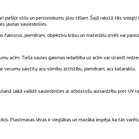
arī piešķir stilu un personiskumu jūsu tēlam. Šajā rakstā tiks sniegti
es jaunas saulesbrilles.
us faktorus, piemēram, objektīvu krāsu un materiālu izvēli vai pareiz
ējumu acīm. Tieša saules gaismas iedarbība uz acīm var izraisīt re
 ar vecumu saistītu acu slimību attīstību, piemēram, acs kataraktu.
ainā laikā valkāt saulesbrilles ar atbilstošu aizsardzību pret UV radiā
kls. Plastmasas lēcas ir vieglākas un mazāka iespēja, ka tās varētu 