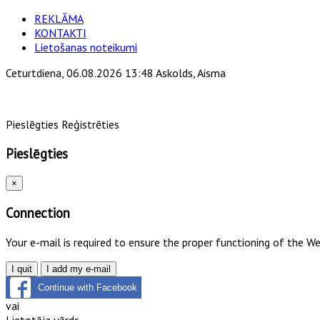
REKLĀMA
KONTAKTI
Lietošanas noteikumi
Ceturtdiena, 06.08.2026 13:48 Askolds, Aisma
Pieslēgties
Reģistrēties
Pieslēgties
×
Connection
Your e-mail is required to ensure the proper functioning of the W
I quit
I add my e-mail
Continue with Facebook
vai
Lietotāja vārds