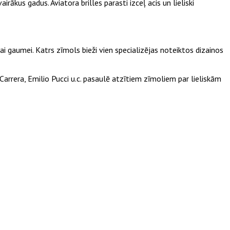
ākus gadus. Aviatora brilles parasti izceļ acis un lieliski
vai gaumei. Katrs zīmols bieži vien specializējas noteiktos dizainos
Carrera, Emilio Pucci u.c. pasaulē atzītiem zīmoliem par lieliskām