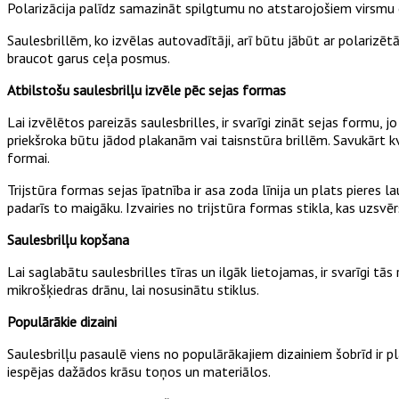
Polarizācija palīdz samazināt spilgtumu no atstarojošiem virsmu 
Saulesbrillēm, ko izvēlas autovadītāji, arī būtu jābūt ar polarizē
braucot garus ceļa posmus.
Atbilstošu saulesbrilļu izvēle pēc sejas formas
Lai izvēlētos pareizās saulesbrilles, ir svarīgi zināt sejas formu
priekšroka būtu jādod plakanām vai taisnstūra brillēm. Savukārt kvad
formai.
Trijstūra formas sejas īpatnība ir asa zoda līnija un plats pieres l
padarīs to maigāku. Izvairies no trijstūra formas stikla, kas uzsvērs
Saulesbrilļu kopšana
Lai saglabātu saulesbrilles tīras un ilgāk lietojamas, ir svarīgi tā
mikrošķiedras drānu, lai nosusinātu stiklus.
Populārākie dizaini
Saulesbrilļu pasaulē viens no populārākajiem dizainiem šobrīd ir pl
iespējas dažādos krāsu toņos un materiālos.