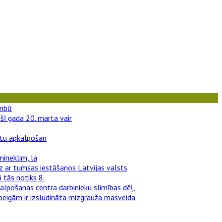
ombū
šī gada 20. marta vair
entu apkalpošan
mineklim, la
dz ar tumsas iestāšanos Latvijas valsts
 tās notiks 8.
kalpošanas centra darbinieku slimības dēļ,
 beigām ir izsludināta mizgrauža masveida