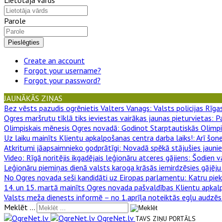
Parole
Pieslēgties
Create an account
Forgot your username?
Forgot your password?
JAUNĀKĀS ZIŅAS
Bez vēsts pazudis ogrēnietis Valters Vanags
: Valsts policijas Rī
Ogres maršrutu tīklā tiks ieviestas vairākas jaunas pieturvietas
: P
Olimpiskais mēnesis Ogres novadā
: Godinot Starptautiskās Olimpi
Uz laiku mainīts Klientu apkalpošanas centra darba laiks!
: Arī šon
Atkritumi jāapsaimnieko godprātīgi
: Novadā spēkā stājušies jauni
Video: Rīgā noritējis ikgadējais leģionāru atceres gājiens
: Šodien v
Leģionāru piemiņas dienā valsts karoga krāsās iemirdzēsies gājēju 
No Ogres novada seši kandidāti uz Eiropas parlamentu
: Katru pie
14. un 15. martā mainīts Ogres novada pašvaldības Klientu apkal
Valsts meža dienests informē – no 1.aprīļa noteiktās egļu audzēs
Meklēt ...
OgreNet.lv
TAVS ZIŅU PORTĀLS