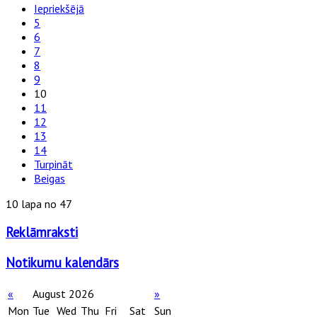
Iepriekšējā
5
6
7
8
9
10
11
12
13
14
Turpināt
Beigas
10 lapa no 47
Reklāmraksti
Notikumu kalendārs
«
August 2026
»
Mon
Tue
Wed
Thu
Fri
Sat
Sun