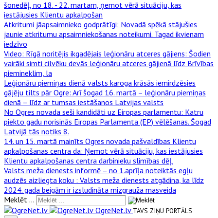
šonedēļ, no 18. - 22. martam, ņemot vērā situāciju, kas
iestājusies Klientu apkalpošan
Atkritumi jāapsaimnieko godprātīgi
: Novadā spēkā stājušies
jaunie atkritumu apsaimniekošanas noteikumi. Tagad ikvienam
iedzīvo
Video: Rīgā noritējis ikgadējais leģionāru atceres gājiens
: Šodien
vairāki simti cilvēku devās leģionāru atceres gājienā līdz Brīvības
piemineklim, la
Leģionāru piemiņas dienā valsts karoga krāsās iemirdzēsies
gājēju tilts pār Ogre
: Arī šogad 16. martā – leģionāru piemiņas
dienā – līdz ar tumsas iestāšanos Latvijas valsts
No Ogres novada seši kandidāti uz Eiropas parlamentu
: Katru
piekto gadu norisinās Eiropas Parlamenta (EP) vēlēšanas. Šogad
Latvijā tās notiks 8.
14. un 15. martā mainīts Ogres novada pašvaldības Klientu
apkalpošanas centra da
: Ņemot vērā situāciju, kas iestājusies
Klientu apkalpošanas centra darbinieku slimības dēļ,
Valsts meža dienests informē – no 1.aprīļa noteiktās egļu
audzēs aizliegta koku
: Valsts meža dienests atgādina, ka līdz
2024. gada beigām ir izsludināta mizgrauža masveida
Meklēt ...
OgreNet.lv
TAVS ZIŅU PORTĀLS