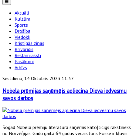
Aktuāli
Kultūra
Sports
Drošība
Viedokļi
Kristīgās ziņas
Brīvbrīdis
Reklāmraksti
Pasākumi
Arhīvs
Sestdiena, 14 Oktobris 2023 11:37
Nobela prēmijas saņēmējs apliecina Dieva iedvesmu
savos darbos
Šogad Nobela prēmiju literatūrā saņēmis katoļticīgs rakstnieks
no Norvēģijas. Gadu gaitā 64 gadus vecais Jons Fosse ir kļuvis