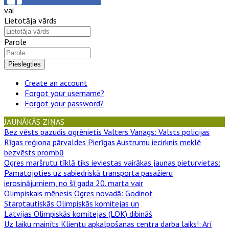
vai
Lietotāja vārds
Parole
Pieslēgties
Create an account
Forgot your username?
Forgot your password?
JAUNĀKĀS ZIŅAS
Bez vēsts pazudis ogrēnietis Valters Vanags
: Valsts policijas
Rīgas reģiona pārvaldes Pierīgas Austrumu iecirknis meklē
bezvēsts prombū
Ogres maršrutu tīklā tiks ieviestas vairākas jaunas pieturvietas
:
Pamatojoties uz sabiedriskā transporta pasažieru
ierosinājumiem, no šī gada 20. marta vair
Olimpiskais mēnesis Ogres novadā
: Godinot
Starptautiskās Olimpiskās komitejas un
Latvijas Olimpiskās komitejas (LOK) dibināš
Uz laiku mainīts Klientu apkalpošanas centra darba laiks!
: Arī