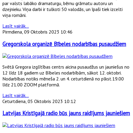
par valsts labāko dramaturgu, bērnu grāmatu autoru un
dzejnieku. Viņa darbi ir tulkoti 50 valodās, un īpaši tiek izcelti
viņa romāni.
Lasīt vairāk...
Pirmdiena, 09 Oktobris 2023 10:46
Gregorskola organizē Bībeles nodarbības pusaudžiem
Svētā Gregora izglītības centrs aicina pusaudžus un jauniešus no
12 līdz 18 gadiem uz Bībeles nodarbībām, sākot 12. oktobri.
Nodarbības notiks mēneša 2. un 4. ceturtdienā no plkst.19.00
līdz 21.00 ZOOM platformā.
Lasīt vairāk...
Ceturtdiena, 05 Oktobris 2023 10:12
Latvijas Kristīgajā radio būs jauns raidījums jauniešiem