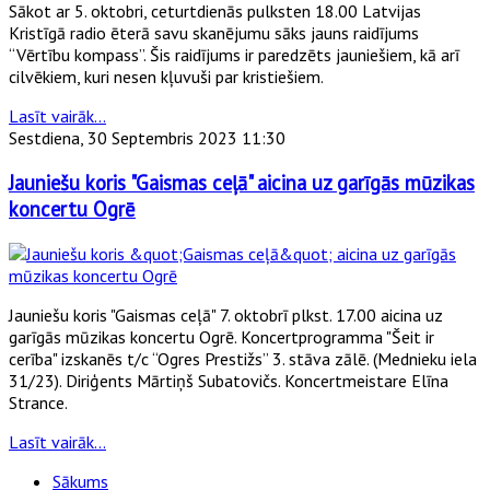
Sākot ar 5. oktobri, ceturtdienās pulksten 18.00 Latvijas
Kristīgā radio ēterā savu skanējumu sāks jauns raidījums
“Vērtību kompass”. Šis raidījums ir paredzēts jauniešiem, kā arī
cilvēkiem, kuri nesen kļuvuši par kristiešiem.
Lasīt vairāk...
Sestdiena, 30 Septembris 2023 11:30
Jauniešu koris "Gaismas ceļā" aicina uz garīgās mūzikas
koncertu Ogrē
Jauniešu koris "Gaismas ceļā" 7. oktobrī plkst. 17.00 aicina uz
garīgās mūzikas koncertu Ogrē. Koncertprogramma "Šeit ir
cerība" izskanēs t/c “Ogres Prestižs” 3. stāva zālē. (Mednieku iela
31/23). Diriģents Mārtiņš Subatovičs. Koncertmeistare Elīna
Strance.
Lasīt vairāk...
Sākums