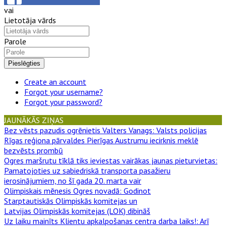
vai
Lietotāja vārds
Parole
Pieslēgties
Create an account
Forgot your username?
Forgot your password?
JAUNĀKĀS ZIŅAS
Bez vēsts pazudis ogrēnietis Valters Vanags
: Valsts policijas
Rīgas reģiona pārvaldes Pierīgas Austrumu iecirknis meklē
bezvēsts prombū
Ogres maršrutu tīklā tiks ieviestas vairākas jaunas pieturvietas
:
Pamatojoties uz sabiedriskā transporta pasažieru
ierosinājumiem, no šī gada 20. marta vair
Olimpiskais mēnesis Ogres novadā
: Godinot
Starptautiskās Olimpiskās komitejas un
Latvijas Olimpiskās komitejas (LOK) dibināš
Uz laiku mainīts Klientu apkalpošanas centra darba laiks!
: Arī