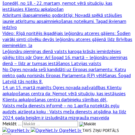
šonedēļ, no 18. - 22. martam, ņemot vērā situāciju, kas
iestājusies Klientu apkalpošan
Atkritumi jāapsaimnieko godprātīgi
: Novadā spēkā stājušies
jaunie atkritumu apsaimniekošanas noteikumi. Tagad ikvienam
iedzīvo
Video: Rīgā noritējis ikgadējais leģionāru atceres gājiens
: Šodien
vairāki simti cilvēku devās leģionāru atceres gājienā līdz Brīvības
piemineklim, la
Leģionāru piemiņas dienā valsts karoga krāsās iemirdzēsies
gājēju tilts pār Ogre
: Arī šogad 16. martā – leģionāru piemiņas
dienā – līdz ar tumsas iestāšanos Latvijas valsts
No Ogres novada seši kandidāti uz Eiropas parlamentu
: Katru
piekto gadu norisinās Eiropas Parlamenta (EP) vēlēšanas. Šogad
Latvijā tās notiks 8.
14. un 15. martā mainīts Ogres novada pašvaldības Klientu
apkalpošanas centra da
: Ņemot vērā situāciju, kas iestājusies
Klientu apkalpošanas centra darbinieku slimības dēļ,
Valsts meža dienests informē – no 1.aprīļa noteiktās egļu
audzēs aizliegta koku
: Valsts meža dienests atgādina, ka līdz
2024. gada beigām ir izsludināta mizgrauža masveida
Meklēt ...
OgreNet.lv
TAVS ZIŅU PORTĀLS