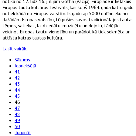
notika no 12. līdz 16. jūlijam Gothā (Vācijā). Eiropiāde ir lielākais
Eiropas tautu kultūras festivāls, kas kopš 1964. gada katru gadu
notiek kādā no Eiropas valstīm. Ik gadu ap 5000 dalībnieku no
dažādām Eiropas valstīm, tērpušies savos tradicionālajos tautas
tērpos, satiekas, lai dziedātu, muzicētu un dejotu, tādējādi
veicinot Eiropas tautu vienotību un parādot kā tiek sekmēta un
attīsta katras tautas kultūra.
Lasīt vairāk...
Sākums
Iepriekšējā
41
42
43
44
45
46
47
48
49
50
Turpināt