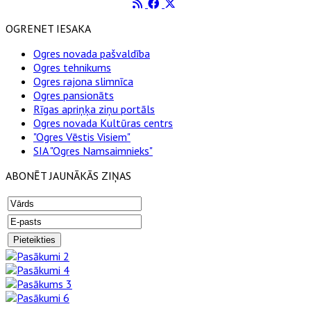
OGRENET IESAKA
Ogres novada pašvaldība
Ogres tehnikums
Ogres rajona slimnīca
Ogres pansionāts
Rīgas apriņķa ziņu portāls
Ogres novada Kultūras centrs
"Ogres Vēstis Visiem"
SIA "Ogres Namsaimnieks"
ABONĒT JAUNĀKĀS ZIŅAS