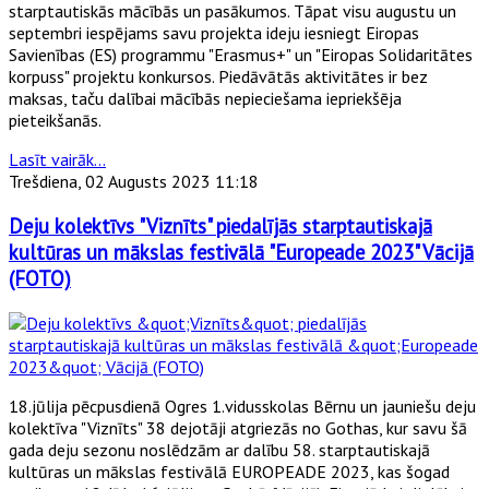
starptautiskās mācībās un pasākumos. Tāpat visu augustu un
septembri iespējams savu projekta ideju iesniegt Eiropas
Savienības (ES) programmu "Erasmus+" un "Eiropas Solidaritātes
korpuss" projektu konkursos. Piedāvātās aktivitātes ir bez
maksas, taču dalībai mācībās nepieciešama iepriekšēja
pieteikšanās.
Lasīt vairāk...
Trešdiena, 02 Augusts 2023 11:18
Deju kolektīvs "Viznīts" piedalījās starptautiskajā
kultūras un mākslas festivālā "Europeade 2023" Vācijā
(FOTO)
18.jūlija pēcpusdienā Ogres 1.vidusskolas Bērnu un jauniešu deju
kolektīva "Viznīts" 38 dejotāji atgriezās no Gothas, kur savu šā
gada deju sezonu noslēdzām ar dalību 58. starptautiskajā
kultūras un mākslas festivālā EUROPEADE 2023, kas šogad