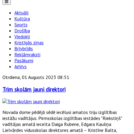
Aktuāli
Kultūra
Sports
Drošība
Viedokļi
Kristīgās ziņas
Brīvbrīdis
Reklāmraksti
Pasākumi
Arhīvs
Otrdiena, 01 Augusts 2023 08:51
Trim skolām jauni direktori
Novada dome pēdējā sēdē iecēlusi amatos triju izglītības
iestāžu vadītājus. Pirmsskolas izglītības iestādes "Riekstiņš"
vadītājas amatā iecelta Daiga Rubene, Edgara Kauliņa
Lielvārdes vidusskolas direktores amatā – Kristīne Balta,