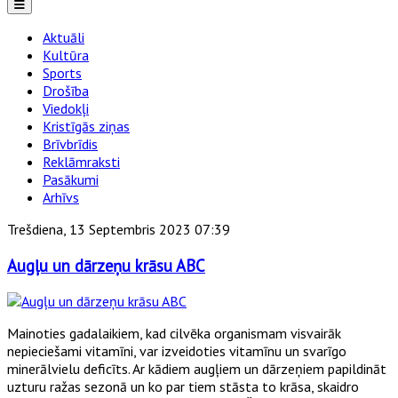
Aktuāli
Kultūra
Sports
Drošība
Viedokļi
Kristīgās ziņas
Brīvbrīdis
Reklāmraksti
Pasākumi
Arhīvs
Trešdiena, 13 Septembris 2023 07:39
Augļu un dārzeņu krāsu ABC
Mainoties gadalaikiem, kad cilvēka organismam visvairāk
nepieciešami vitamīni, var izveidoties vitamīnu un svarīgo
minerālvielu deficīts. Ar kādiem augļiem un dārzeņiem papildināt
uzturu ražas sezonā un ko par tiem stāsta to krāsa, skaidro