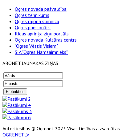
Ogres novada pašvaldība
Ogres tehnikums
Ogres rajona slimnīca
Ogres pansionāts
Rīgas apriņķa ziņu portāls
Ogres novada Kultūras centrs
"Ogres Vēstis Visiem"
SIA "Ogres Namsaimnieks"
ABONĒT JAUNĀKĀS ZIŅAS
Autortiesības © Ogrenet 2023 Visas tiesības aizsargātas.
OGRENET.LV