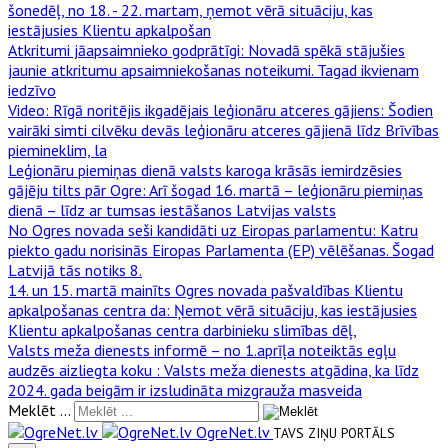
šonedēļ, no 18. - 22. martam, ņemot vērā situāciju, kas
iestājusies Klientu apkalpošan
Atkritumi jāapsaimnieko godprātīgi
: Novadā spēkā stājušies
jaunie atkritumu apsaimniekošanas noteikumi. Tagad ikvienam
iedzīvo
Video: Rīgā noritējis ikgadējais leģionāru atceres gājiens
: Šodien
vairāki simti cilvēku devās leģionāru atceres gājienā līdz Brīvības
piemineklim, la
Leģionāru piemiņas dienā valsts karoga krāsās iemirdzēsies
gājēju tilts pār Ogre
: Arī šogad 16. martā – leģionāru piemiņas
dienā – līdz ar tumsas iestāšanos Latvijas valsts
No Ogres novada seši kandidāti uz Eiropas parlamentu
: Katru
piekto gadu norisinās Eiropas Parlamenta (EP) vēlēšanas. Šogad
Latvijā tās notiks 8.
14. un 15. martā mainīts Ogres novada pašvaldības Klientu
apkalpošanas centra da
: Ņemot vērā situāciju, kas iestājusies
Klientu apkalpošanas centra darbinieku slimības dēļ,
Valsts meža dienests informē – no 1.aprīļa noteiktās egļu
audzēs aizliegta koku
: Valsts meža dienests atgādina, ka līdz
2024. gada beigām ir izsludināta mizgrauža masveida
Meklēt ...
OgreNet.lv
TAVS ZIŅU PORTĀLS