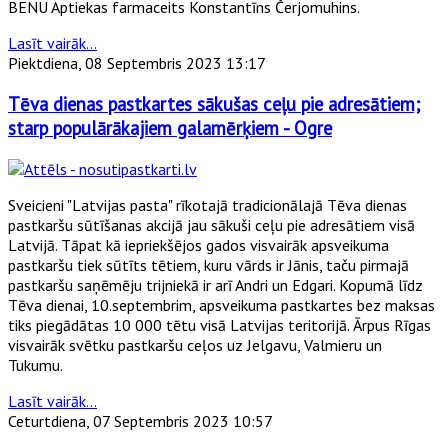
BENU Aptiekas farmaceits Konstantīns Čerjomuhins.
Lasīt vairāk...
Piektdiena, 08 Septembris 2023 13:17
Tēva dienas pastkartes sākušas ceļu pie adresātiem;
starp populārākajiem galamērķiem - Ogre
Sveicieni "Latvijas pasta" rīkotajā tradicionālajā Tēva dienas
pastkaršu sūtīšanas akcijā jau sākuši ceļu pie adresātiem visā
Latvijā. Tāpat kā iepriekšējos gados visvairāk apsveikuma
pastkaršu tiek sūtīts tētiem, kuru vārds ir Jānis, taču pirmajā
pastkaršu saņēmēju trijniekā ir arī Andri un Edgari. Kopumā līdz
Tēva dienai, 10.septembrim, apsveikuma pastkartes bez maksas
tiks piegādātas 10 000 tētu visā Latvijas teritorijā. Ārpus Rīgas
visvairāk svētku pastkaršu ceļos uz Jelgavu, Valmieru un
Tukumu.
Lasīt vairāk...
Ceturtdiena, 07 Septembris 2023 10:57