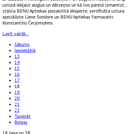
uzturā iekļaut augļus un dārzeņus un kā tos pareizi izmantot,
stāsta BENU Aptiekas piesaistītā eksperte, sertificēta uztura
speciāliste Liene Sondore un BENU Aptiekas farmaceits
Konstantīns Čerjomuhins.
Lasīt vairāk...
Sākums
Iepriekšējā
13
14
15
16
17
18
19
20
21
22
Turpināt
Beigas
18 lapa no 38