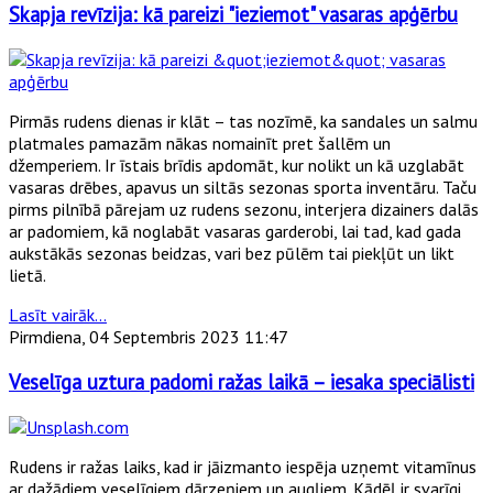
Skapja revīzija: kā pareizi "ieziemot" vasaras apģērbu
Pirmās rudens dienas ir klāt – tas nozīmē, ka sandales un salmu
platmales pamazām nākas nomainīt pret šallēm un
džemperiem. Ir īstais brīdis apdomāt, kur nolikt un kā uzglabāt
vasaras drēbes, apavus un siltās sezonas sporta inventāru. Taču
pirms pilnībā pārejam uz rudens sezonu, interjera dizainers dalās
ar padomiem, kā noglabāt vasaras garderobi, lai tad, kad gada
aukstākās sezonas beidzas, vari bez pūlēm tai piekļūt un likt
lietā.
Lasīt vairāk...
Pirmdiena, 04 Septembris 2023 11:47
Veselīga uztura padomi ražas laikā – iesaka speciālisti
Rudens ir ražas laiks, kad ir jāizmanto iespēja uzņemt vitamīnus
ar dažādiem veselīgiem dārzeņiem un augļiem. Kādēļ ir svarīgi