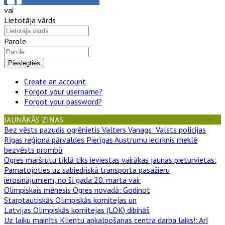
vai
Lietotāja vārds
Parole
Pieslēgties
Create an account
Forgot your username?
Forgot your password?
JAUNĀKĀS ZIŅAS
Bez vēsts pazudis ogrēnietis Valters Vanags
: Valsts policijas
Rīgas reģiona pārvaldes Pierīgas Austrumu iecirknis meklē
bezvēsts prombū
Ogres maršrutu tīklā tiks ieviestas vairākas jaunas pieturvietas
:
Pamatojoties uz sabiedriskā transporta pasažieru
ierosinājumiem, no šī gada 20. marta vair
Olimpiskais mēnesis Ogres novadā
: Godinot
Starptautiskās Olimpiskās komitejas un
Latvijas Olimpiskās komitejas (LOK) dibināš
Uz laiku mainīts Klientu apkalpošanas centra darba laiks!
: Arī