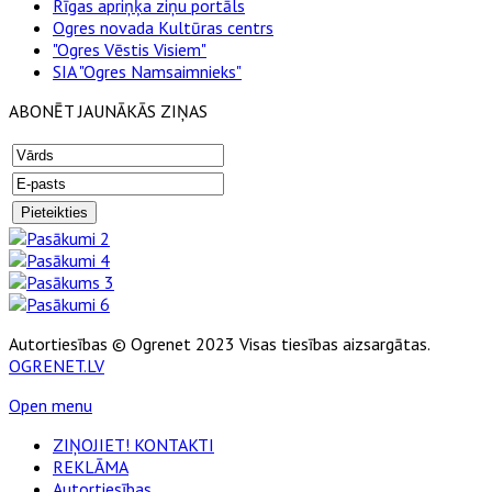
Rīgas apriņķa ziņu portāls
Ogres novada Kultūras centrs
"Ogres Vēstis Visiem"
SIA "Ogres Namsaimnieks"
ABONĒT JAUNĀKĀS ZIŅAS
Autortiesības © Ogrenet 2023 Visas tiesības aizsargātas.
OGRENET.LV
Open menu
ZIŅOJIET! KONTAKTI
REKLĀMA
Autortiesības