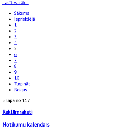
Lasīt vairāk...
Sākums
Iepriekšējā
1
2
3
4
5
6
7
8
9
10
Turpināt
Beigas
5 lapa no 117
Reklāmraksti
Notikumu kalendārs