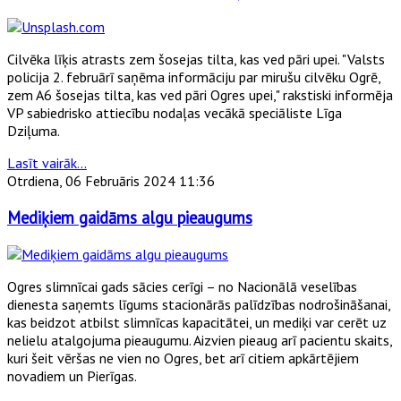
Cilvēka līķis atrasts zem šosejas tilta, kas ved pāri upei. "Valsts
policija 2. februārī saņēma informāciju par mirušu cilvēku Ogrē,
zem A6 šosejas tilta, kas ved pāri Ogres upei," rakstiski informēja
VP sabiedrisko attiecību nodaļas vecākā speciāliste Līga
Dziļuma.
Lasīt vairāk...
Otrdiena, 06 Februāris 2024 11:36
Mediķiem gaidāms algu pieaugums
Ogres slimnīcai gads sācies cerīgi – no Nacionālā veselības
dienesta saņemts līgums stacionārās palīdzības nodrošināšanai,
kas beidzot atbilst slimnīcas kapacitātei, un mediķi var cerēt uz
nelielu atalgojuma pieaugumu. Aizvien pieaug arī pacientu skaits,
kuri šeit vēršas ne vien no Ogres, bet arī citiem apkārtējiem
novadiem un Pierīgas.