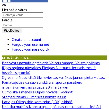
vai
Lietotāja vārds
Parole
Pieslēgties
Create an account
Forgot your username?
Forgot your password?
JAUNĀKĀS ZIŅAS
Bez vēsts pazudis ogrēnietis Valters Vanags
: Valsts policijas
Rīgas reģiona pārvaldes Pierīgas Austrumu iecirknis meklē
bezvēsts prombū
Ogres maršrutu tīklā tiks ieviestas vairākas jaunas pieturvietas
:
Pamatojoties uz sabiedriskā transporta pasažieru
ierosinājumiem, no šī gada 20. marta vair
Olimpiskais mēnesis Ogres novadā
: Godinot
Starptautiskās Olimpiskās komitejas un
Latvijas Olimpiskās komitejas (LOK) dibināš
Uz laiku mainīts Klientu apkalpošanas centra darba laiks!
: Arī