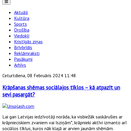
Aktuāli
Kultūra
Sports
Drošība
Viedokļi
Kristīgās ziņas
Brīvbrīdis
Reklāmraksti
Pasākumi
Arhīvs
Ceturtdiena, 08 Februāris 2024 11:48
Krāpšanas shēmas sociālajos tīklos – kā atpazīt un
sevi pasargāt?
Lai gan Latvijas iedzīvotāji norāda, ka visbiežāk saskārušies ar
krāpnieciskiem zvaniem vai īsziņām*, krāpnieki aktīvi izmanto arī
sociālos tīklus, kuros nāk klajā ar arvien jaunām shēmām.