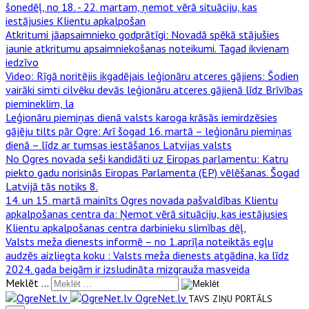
šonedēļ, no 18. - 22. martam, ņemot vērā situāciju, kas
iestājusies Klientu apkalpošan
Atkritumi jāapsaimnieko godprātīgi
: Novadā spēkā stājušies
jaunie atkritumu apsaimniekošanas noteikumi. Tagad ikvienam
iedzīvo
Video: Rīgā noritējis ikgadējais leģionāru atceres gājiens
: Šodien
vairāki simti cilvēku devās leģionāru atceres gājienā līdz Brīvības
piemineklim, la
Leģionāru piemiņas dienā valsts karoga krāsās iemirdzēsies
gājēju tilts pār Ogre
: Arī šogad 16. martā – leģionāru piemiņas
dienā – līdz ar tumsas iestāšanos Latvijas valsts
No Ogres novada seši kandidāti uz Eiropas parlamentu
: Katru
piekto gadu norisinās Eiropas Parlamenta (EP) vēlēšanas. Šogad
Latvijā tās notiks 8.
14. un 15. martā mainīts Ogres novada pašvaldības Klientu
apkalpošanas centra da
: Ņemot vērā situāciju, kas iestājusies
Klientu apkalpošanas centra darbinieku slimības dēļ,
Valsts meža dienests informē – no 1.aprīļa noteiktās egļu
audzēs aizliegta koku
: Valsts meža dienests atgādina, ka līdz
2024. gada beigām ir izsludināta mizgrauža masveida
Meklēt ...
OgreNet.lv
TAVS ZIŅU PORTĀLS