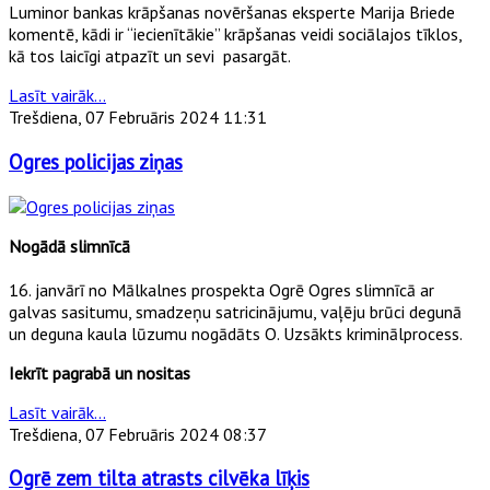
Luminor bankas krāpšanas novēršanas eksperte Marija Briede
komentē, kādi ir “iecienītākie” krāpšanas veidi sociālajos tīklos,
kā tos laicīgi atpazīt un sevi pasargāt.
Lasīt vairāk...
Trešdiena, 07 Februāris 2024 11:31
Ogres policijas ziņas
Nogādā slimnīcā
16. janvārī no Mālkalnes prospekta Ogrē Ogres slimnīcā ar
galvas sasitumu, smadzeņu satricinājumu, vaļēju brūci degunā
un deguna kaula lūzumu nogādāts O. Uzsākts kriminālprocess.
Iekrīt pagrabā un nositas
Lasīt vairāk...
Trešdiena, 07 Februāris 2024 08:37
Ogrē zem tilta atrasts cilvēka līķis