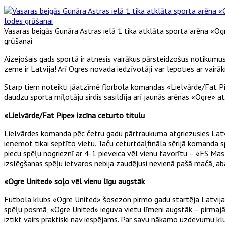
Vasaras beigās Gunāra Astras ielā 1 tika atklāta sporta arēna «Ogre
grūšanai
Aizejošais gads sportā ir atnesis vairākus pārsteidzošus notikumus
zeme ir Latvija! Arī Ogres novada iedzīvotāji var lepoties ar vai
Starp tiem noteikti jāatzīmē florbola komandas «Lielvārde/Fat Pi
daudzu sporta mīļotāju sirdis sasildīja arī jaunās arēnas «Ogre» 
«Lielvārde/Fat Pipe» izcīna ceturto titulu
Lielvārdes komanda pēc četru gadu pārtraukuma atgriezusies Latvijas
ieņemot tikai septīto vietu. Taču ceturtdaļfināla sērijā komanda sp
piecu spēļu nogrieznī ar 4-1 pieveica vēl vienu favorītu – «FS Ma
izslēgšanas spēļu ietvaros nebija zaudējusi nevienā pašā mačā, aba
«Ogre United» soļo vēl vienu līgu augstāk
Futbola klubs «Ogre United» šosezon pirmo gadu startēja Latvijas 
spēļu posmā, «Ogre United» ieguva vietu līmeni augstāk – pirmajā j
iztikt vairs praktiski nav iespējams. Par savu nākamo uzdevumu klub