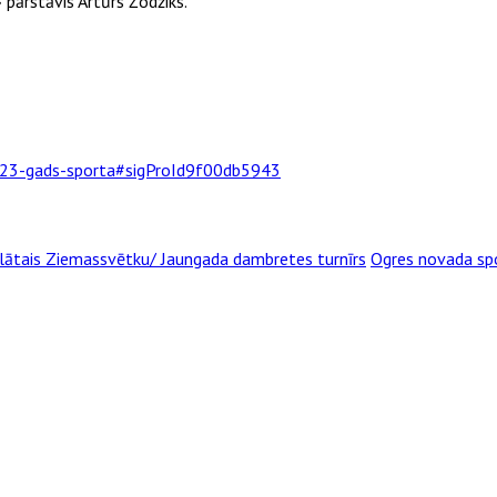
pārstāvis Artūrs Žodžiks.
2023-gads-sporta#sigProId9f00db5943
klātais Ziemassvētku/ Jaungada dambretes turnīrs
Ogres novada spo