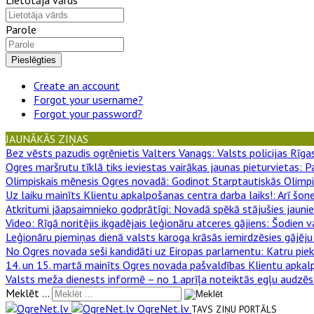
Parole
Pieslēgties
Create an account
Forgot your username?
Forgot your password?
JAUNĀKĀS ZIŅAS
Bez vēsts pazudis ogrēnietis Valters Vanags
: Valsts policijas Rī
Ogres maršrutu tīklā tiks ieviestas vairākas jaunas pieturvietas
: P
Olimpiskais mēnesis Ogres novadā
: Godinot Starptautiskās Olimpi
Uz laiku mainīts Klientu apkalpošanas centra darba laiks!
: Arī šon
Atkritumi jāapsaimnieko godprātīgi
: Novadā spēkā stājušies jauni
Video: Rīgā noritējis ikgadējais leģionāru atceres gājiens
: Šodien v
Leģionāru piemiņas dienā valsts karoga krāsās iemirdzēsies gājēju 
No Ogres novada seši kandidāti uz Eiropas parlamentu
: Katru pie
14. un 15. martā mainīts Ogres novada pašvaldības Klientu apkal
Valsts meža dienests informē – no 1.aprīļa noteiktās egļu audzēs
Meklēt ...
OgreNet.lv
TAVS ZIŅU PORTĀLS