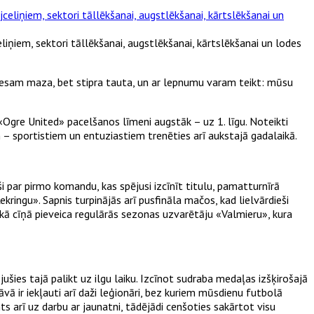
liņiem, sektori tāllēkšanai, augstlēkšanai, kārtslēkšanai un lodes
mēs esam maza, bet stipra tauta, un ar lepnumu varam teikt: mūsu
Ogre United» pacelšanos līmeni augstāk – uz 1. līgu. Noteikti
 – sportistiem un entuziastiem trenēties arī aukstajā gadalaikā
.
i par pirmo komandu, kas spējusi izcīnīt titulu, pamatturnīrā
kringu». Sapnis turpinājās arī pusfināla mačos, kad lielvārdieši
kā cīņā pieveica regulārās sezonas uzvarētāju «Valmieru», kura
ies tajā palikt uz ilgu laiku. Izcīnot sudraba medaļas izšķirošajā
ā ir iekļauti arī daži leģionāri, bez kuriem mūsdienu futbolā
ts arī uz darbu ar jaunatni, tādējādi cenšoties sakārtot visu