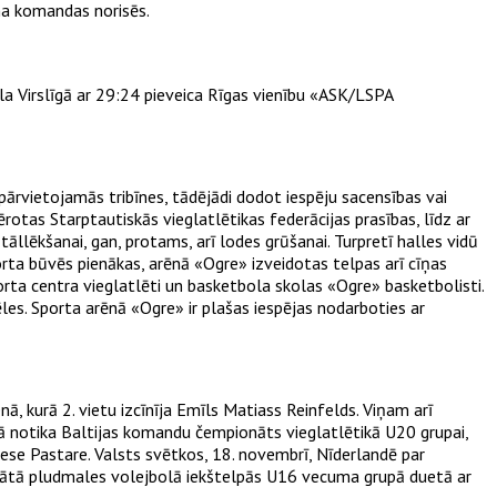
ana komandas norisēs.
 Virslīgā ar 29:24 pieveica Rīgas vienību «ASK/LSPA
 pārvietojamās tribīnes, tādējādi dodot iespēju sacensības vai
otas Starptautiskās vieglatlētikas federācijas prasības, līdz ar
tāllēkšanai, gan, protams, arī lodes grūšanai. Turpretī halles vidū
rta būvēs pienākas, arēnā «Ogre» izveidotas telpas arī cīņas
rta centra vieglatlēti un basketbola skolas «Ogre» basketbolisti.
es. Sporta arēnā «Ogre» ir plašas iespējas nodarboties ar
ā, kurā 2. vietu izcīnīja Emīls Matiass Reinfelds. Viņam arī
jā notika Baltijas komandu čempionāts vieglatlētikā U20 grupai,
ese Pastare. Valsts svētkos, 18. novembrī, Nīderlandē par
nātā pludmales volejbolā iekštelpās U16 vecuma grupā duetā ar