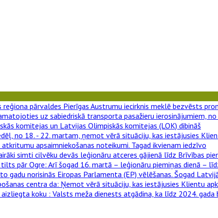
gas reģiona pārvaldes Pierīgas Austrumu iecirknis meklē bezvēsts pr
amatojoties uz sabiedriskā transporta pasažieru ierosinājumiem, no 
skās komitejas un Latvijas Olimpiskās komitejas (LOK) dibināš
edēļ, no 18. - 22. martam, ņemot vērā situāciju, kas iestājusies Kli
e atkritumu apsaimniekošanas noteikumi. Tagad ikvienam iedzīvo
airāki simti cilvēku devās leģionāru atceres gājienā līdz Brīvības pie
tilts pār Ogre
: Arī šogad 16. martā – leģionāru piemiņas dienā – lī
kto gadu norisinās Eiropas Parlamenta (EP) vēlēšanas. Šogad Latvijā
pošanas centra da
: Ņemot vērā situāciju, kas iestājusies Klientu ap
 aizliegta koku
: Valsts meža dienests atgādina, ka līdz 2024. gada