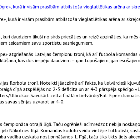
», kurā ir visām prasībām atbilstoša vieglatlētikas arēna ar skrejce
, kuri daudziem likuši no sirds priecāties un reizē apzināties, ka 
rākiem teicamiem savu sportistu sasniegumiem.
pe» atgriešanās Latvijas čempionu tronī, kā arī futbola komandas «
atklāšana, kas dos iespēju daudziem – gan topošajiem, gan esošajiem
 florbola tronī. Noteikti jāatzīmē arī fakts, ka lielvārdieši kļuvuš
raigā cīņā atspēlējās no 2-3 deficīta un ar 4-3 pārspēja spēcīgo «Le
sters/Ulbroka». Savukārt zelta finālā «Lielvārde/Fat Pipe» dramatis
s savas sērijas uzvarot ar 4-0.
čempionāta otrajā līgā. Taču ogrēnieši acīmredzot nebija noskaņojuš
eb Nākotnes līgā. Komandas kodolu veido vietējie futbolisti, sastāv
a vadība uzskata nostiprināšanos 1. līgā, taču tiks likts liels akcen