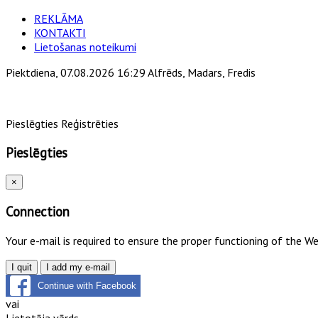
REKLĀMA
KONTAKTI
Lietošanas noteikumi
Piektdiena, 07.08.2026 16:29 Alfrēds, Madars, Fredis
Pieslēgties
Reģistrēties
Pieslēgties
×
Connection
Your e-mail is required to ensure the proper functioning of the W
I quit
I add my e-mail
Continue with Facebook
vai
Lietotāja vārds