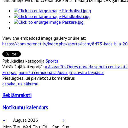
Niku Ameļkoviču no «O-Sands» zelta medaļu izcīnīja «VK Ķirzaka» 
View the embedded image gallery online at:
https://com.ogrenet.lv/index.php/sports/item/8473-kads-bija-
Publikācijas kategorija
Sports
Vairāk šajā kategorijā:
« Aizvadīts Ogres novada sporta centra at
Eiropas jauniešu čempionātā Austrijā janvāra beigās »
Pieslēgties, lai pievietotu komentārus
atpakaļ uz sākumu
Reklāmraksti
Notikumu kalendārs
«
August 2026
»
Mon
Tue
Wed
Thu
Fri
Sat
Sun