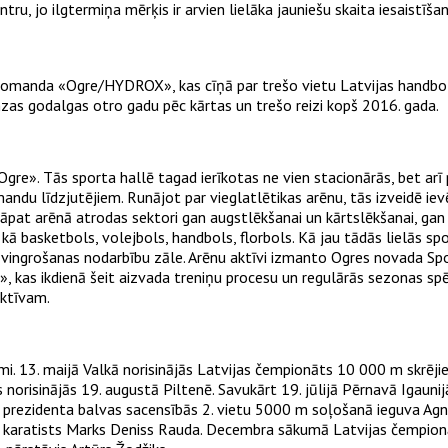
ru, jo ilgtermiņa mērķis ir arvien lielāka jauniešu skaita iesaistīš
omanda «Ogre/HYDROX», kas cīņā par trešo vietu Latvijas handbola
zas godalgas otro gadu pēc kārtas un trešo reizi kopš 2016. gada.
Ogre». Tās sporta hallē tagad ierīkotas ne vien stacionārās, bet arī
u līdzjutējiem. Runājot par vieglatlētikas arēnu, tās izveidē ievēr
. Tāpat arēnā atrodas sektori gan augstlēkšanai un kārtslēkšanai, gan 
basketbols, volejbols, handbols, florbols. Kā jau tādās lielās spo
 vingrošanas nodarbību zāle. Arēnu aktīvi izmanto Ogres novada Spo
 kas ikdienā šeit aizvada treniņu procesu un regulārās sezonas spēl
 aktīvam.
i. 13. maijā Valkā norisinājās Latvijas čempionāts 10 000 m skrējien
norisinājās 19. augustā Piltenē. Savukārt 19. jūlijā Pērnavā Igauni
ts prezidenta balvas sacensībās 2. vietu 5000 m soļošanā ieguva Agn
s karatists Marks Deniss Rauda. Decembra sākumā Latvijas čempio