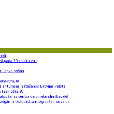
ombū
šī gada 20. marta vair
entu apkalpošan
mineklim, la
dz ar tumsas iestāšanos Latvijas valsts
 tās notiks 8.
kalpošanas centra darbinieku slimības dēļ,
 beigām ir izsludināta mizgrauža masveida