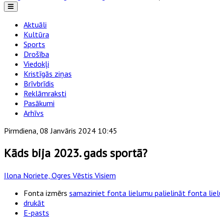
Aktuāli
Kultūra
Sports
Drošība
Viedokļi
Kristīgās ziņas
Brīvbrīdis
Reklāmraksti
Pasākumi
Arhīvs
Pirmdiena, 08 Janvāris 2024 10:45
Kāds bija 2023. gads sportā?
Ilona Noriete, Ogres Vēstis Visiem
Fonta izmērs
samaziniet fonta lielumu
palielināt fonta li
drukāt
E-pasts