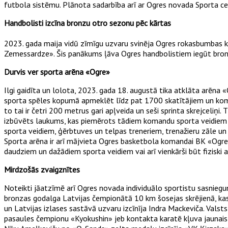
futbola sistēmu. Plānota sadarbība arī ar Ogres novada Sporta cent
Handbolisti izcīna bronzu otro sezonu pēc kārtas
2023. gada maija vidū zīmīgu uzvaru svinēja Ogres rokasbumbas k
Zemessardze». Šis panākums ļāva
Ogres handbolistiem iegūt bron
Durvis ver sporta arēna «Ogre»
Ilgi gaidīta un lolota, 2023. gada 18. augustā tika atklāta arēna «
sporta spēles kopumā apmeklēt līdz pat 1700 skatītājiem un komand
to tai ir četri 200 metrus gari apļveida un seši sprinta skrejceliņi
izbūvēts laukums, kas piemērots tādiem komandu sporta veidiem kā 
sporta veidiem, ģērbtuves un telpas treneriem, trenažieru zāle un
Sporta arēna ir arī mājvieta Ogres basketbola komandai BK «Ogre»,
daudziem un dažādiem sporta veidiem vai arī vienkārši būt fiziski
Mirdzošās zvaigznītes
Noteikti jāatzīmē arī Ogres novada individuālo sportistu sasniegum
bronzas godalga Latvijas čempionātā 10 km šosejas skrējienā, kas 
un Latvijas izlases sastāvā uzvaru izcīnīja Indra Mackeviča. Vals
pasaules čempionu «Kyokushin» jeb kontakta karatē kļuva jaunai